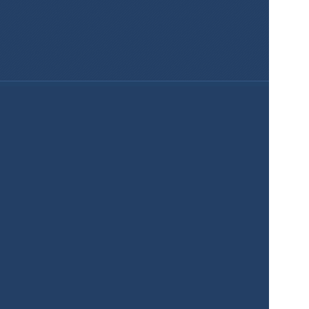
Registrarse
Servicios
Producto
Precios
Solución empresarial
Galería de mapas
Soluciones
Bienes Raíces
Planificación urbana
Gobierno
Comercio minorista
Clima
Educación
Agricultura
Recursos
Contactos