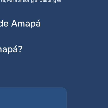
 Pará al sur y al oeste, y el 
s de Amapá
mapá?