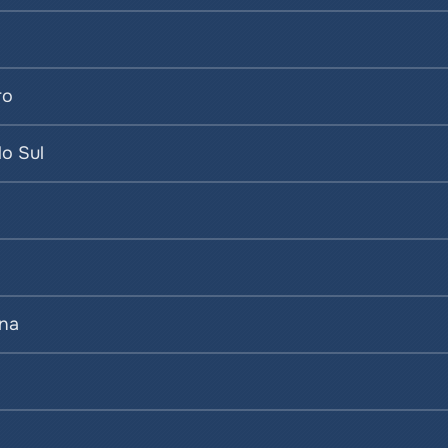
ro
do Sul
ina