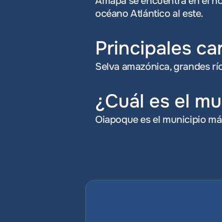
Amapá se encuentra en el nort
océano Atlántico al este.
Principales ca
Selva amazónica, grandes río
¿Cuál es el m
Oiapoque es el municipio más