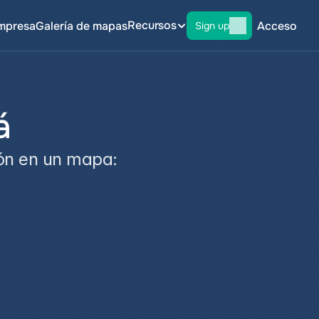
Recursos
mpresa
Galería de mapas
Acceso
Sign up
á
ón en un mapa: