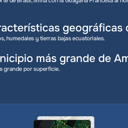
e de Brasil, limita con la Guayana Francesa al norte,
racterísticas geográfica
s, humedales y tierras bajas ecuatoriales.
unicipio más grande de A
 grande por superficie.