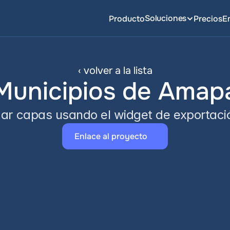
Soluciones
Producto
Precios
E
‹ volver a la lista
Municipios de Amap
ar capas usando el widget de exportaci
Enlace al proyecto