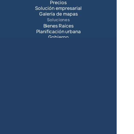
Precios
Solución empresarial
Galería de mapas
Soluciones
Bienes Raíces
Planificación urbana
Gobierno
Comercio minorista
Clima
Educación
Agricultura
Recursos
Contactos
Blog
Acerca de nosotros
Instrucciones
Términos de servicio
Política de privacidad
Acuerdo de usuario
Registro de cambios
SOPORTE
support@giscarta.com