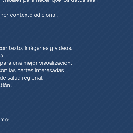
visuales para hacer que los datos sean 
ener contexto adicional.
 con texto, imágenes y videos.
a.
 para una mejor visualización.
on las partes interesadas.
de salud regional.
tión.
ómo: