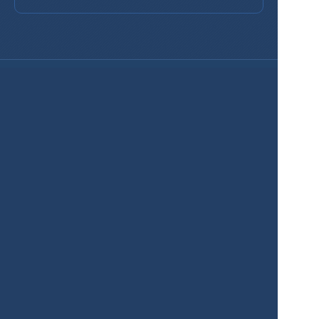
Servicios
Producto
Precios
Solución empresarial
Galería de mapas
Soluciones
Bienes Raíces
Planificación urbana
Gobierno
Comercio minorista
Clima
Educación
Agricultura
Recursos
Contactos
Blog
Acerca de nosotros