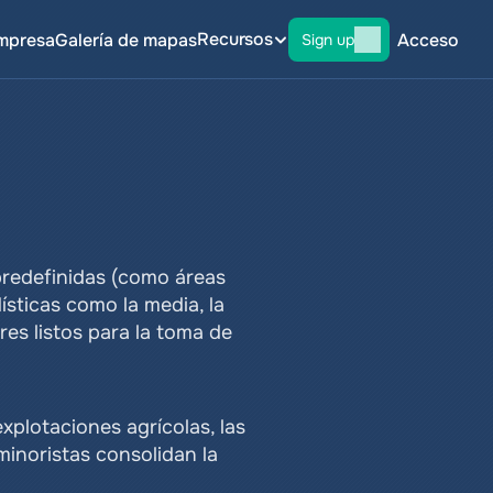
Recursos
mpresa
Galería de mapas
Acceso
Sign up
redefinidas (como áreas 
sticas como la media, la 
es listos para la toma de 
xplotaciones agrícolas, las 
minoristas consolidan la 