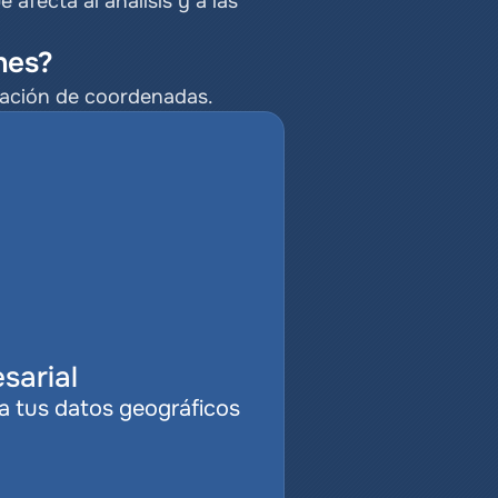
fecta al análisis y a las 
nes?
ación de coordenadas.
sarial
a tus datos geográficos 