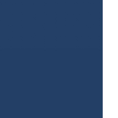
¡Crea mapas 
para tus 
proyectos de 
manera fácil y 
gratis!
Registrarse