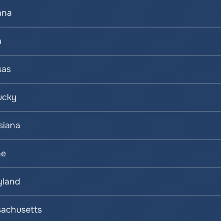
ana
a
sas
ucky
siana
ne
yland
achusetts