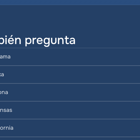
bién pregunta
bama
ka
ona
ansas
ornia