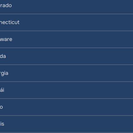
orado
ecticut
aware
ida
gia
ái
ho
is