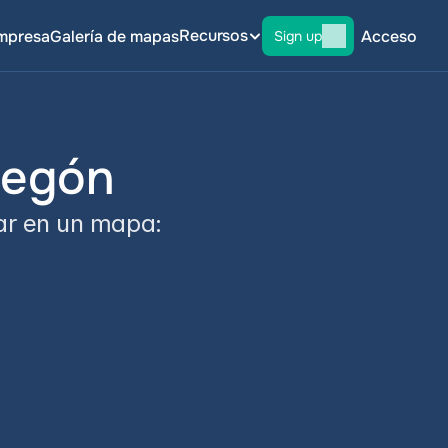
Recursos
mpresa
Galería de mapas
Acceso
Sign up
regón
tar en un mapa: