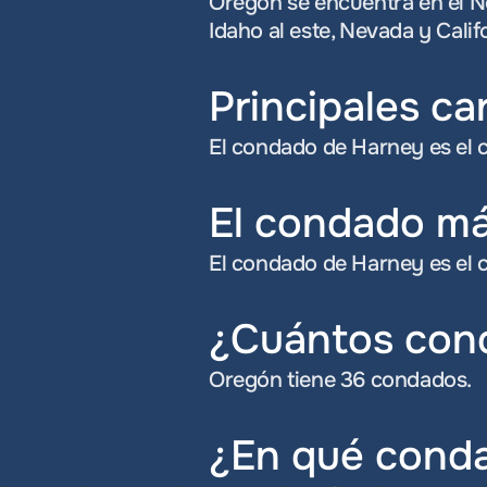
Oregón se encuentra en el No
Idaho al este, Nevada y Califo
Principales ca
El condado de Harney es el
El condado m
El condado de Harney es el
¿Cuántos con
Oregón tiene 36 condados.
¿En qué conda