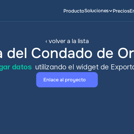
Soluciones
Producto
Precios
E
‹ volver a la lista
 del Condado de O
gar datos
 utilizando el widget de Expor
Enlace al proyecto