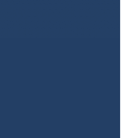
¡Crea mapas 
para tus 
proyectos 
fácilmente y 
gratis!
Registrarse
Servicios